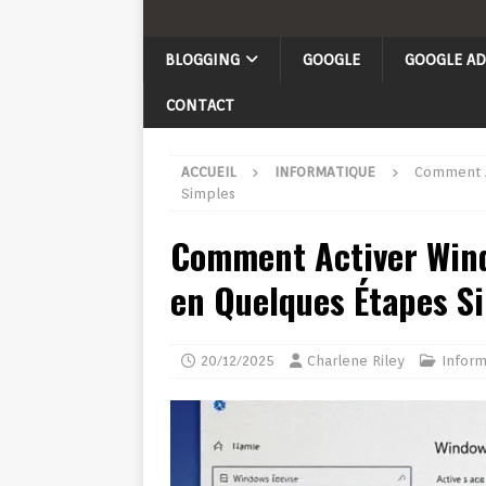
BLOGGING
GOOGLE
GOOGLE AD
CONTACT
ACCUEIL
INFORMATIQUE
Comment A
Simples
Comment Activer Wind
en Quelques Étapes S
20/12/2025
Charlene Riley
Inform