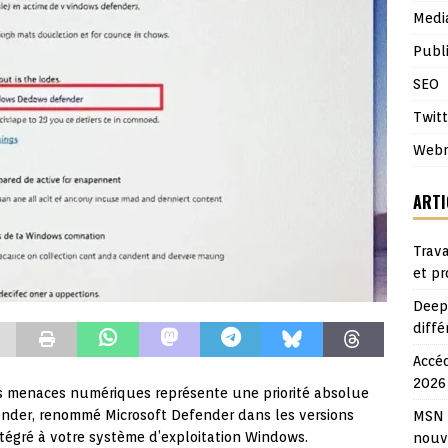
Medi
Publi
SEO
Twitt
Webm
ARTI
Trava
et p
Deepl
diffé
Accéd
2026
les menaces numériques représente une priorité absolue
der, renommé Microsoft Defender dans les versions
MSN A
tégré à votre système d’exploitation Windows.
nouv