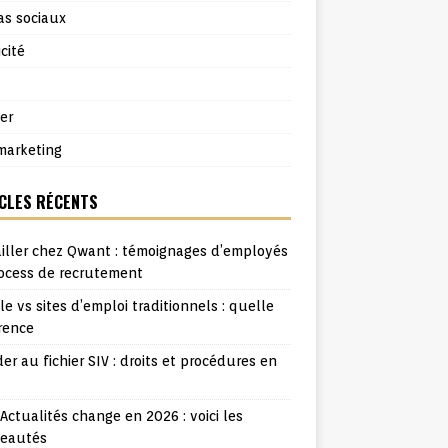
as sociaux
cité
er
arketing
CLES RÉCENTS
iller chez Qwant : témoignages d’employés
rocess de recrutement
e vs sites d’emploi traditionnels : quelle
rence
er au fichier SIV : droits et procédures en
ctualités change en 2026 : voici les
eautés