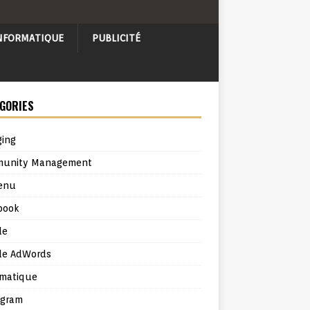
NFORMATIQUE
PUBLICITÉ
GORIES
ging
unity Management
enu
book
le
le AdWords
rmatique
agram