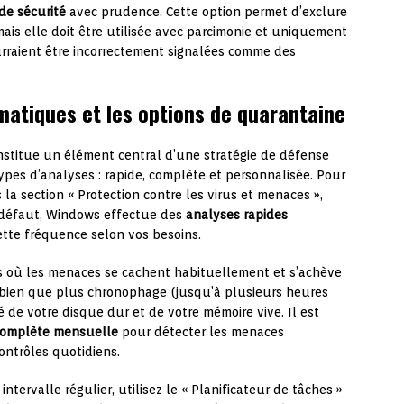
de sécurité
avec prudence. Cette option permet d’exclure
 mais elle doit être utilisée avec parcimonie et uniquement
urraient être incorrectement signalées comme des
matiques et les options de quarantaine
nstitue un élément central d’une stratégie de défense
ypes d’analyses : rapide, complète et personnalisée. Pour
a section « Protection contre les virus et menaces »,
r défaut, Windows effectue des
analyses rapides
ette fréquence selon vos besoins.
s où les menaces se cachent habituellement et s’achève
 bien que plus chronophage (jusqu’à plusieurs heures
té de votre disque dur et de votre mémoire vive. Il est
complète mensuelle
pour détecter les menaces
ntrôles quotidiens.
ntervalle régulier, utilisez le « Planificateur de tâches »