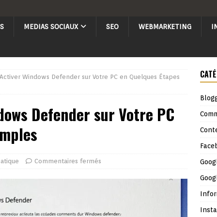
S
MEDIAS SOCIAUX
SEO
WEBMARKETING
I
CATÉ
ctiver Windows Defender sur Votre PC en Quelques Étapes
Blog
ows Defender sur Votre PC
Comm
imples
Cont
Face
atique
Commentaires fermés
Goog
Goog
Info
Inst