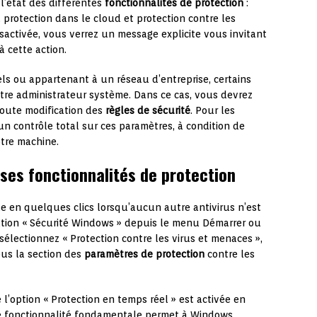
 l’état des différentes
fonctionnalités de protection
:
, protection dans le cloud et protection contre les
désactivée, vous verrez un message explicite vous invitant
 cette action.
ls ou appartenant à un réseau d’entreprise, certains
tre administrateur système. Dans ce cas, vous devrez
toute modification des
règles de sécurité
. Pour les
un contrôle total sur ces paramètres, à condition de
otre machine.
ses fonctionnalités de protection
e en quelques clics lorsqu’aucun autre antivirus n’est
cation « Sécurité Windows » depuis le menu Démarrer ou
 sélectionnez « Protection contre les virus et menaces »,
ous la section des
paramètres de protection
contre les
 l’option « Protection en temps réel » est activée en
tte fonctionnalité fondamentale permet à Windows